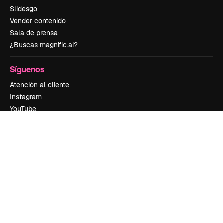
Slidesgo
Vender contenido
Sala de prensa
¿Buscas magnific.ai?
Síguenos
Atención al cliente
Instagram
YouTube
LinkedIn
TikTok
Discord
X
Reddit
Copyright © 2010-
2026
Freepik Company S.L.U.
Todos los derechos
reservados
.