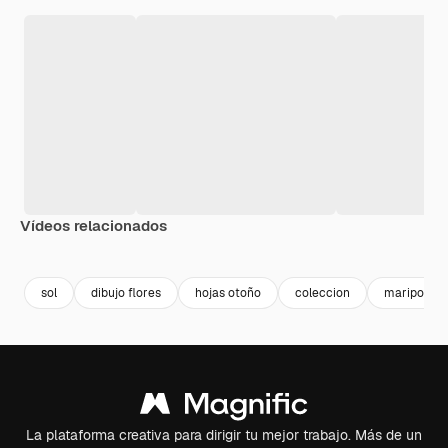
Vídeos relacionados
Premium
Premium
Premium
Premium
sol
dibujo flores
hojas otoño
coleccion
mariposas
La plataforma creativa para dirigir tu mejor trabajo. Más de un