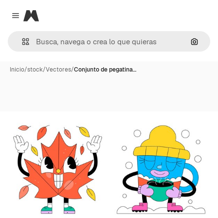
Magnific
Close menu
Buscar
Inicio
/
stock
/
Vectores
/
Conjunto de pegatina…