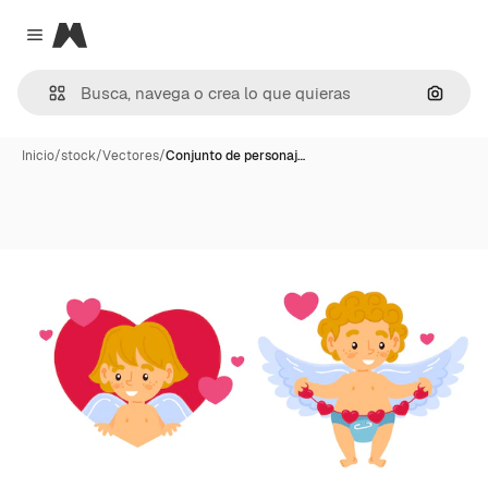
Magnific
Close menu
Buscar
Inicio
/
stock
/
Vectores
/
Conjunto de personaj…