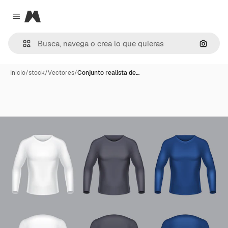
Magnific
Close menu
Buscar
Inicio
/
stock
/
Vectores
/
Conjunto realista de…