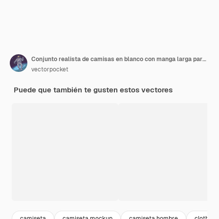
Conjunto realista de camisas en blanco con manga larga para hombres, ropa casual masculina, sudaderas.
vectorpocket
Puede que también te gusten estos vectores
camiseta
camiseta mockup
camiseta hombre
clothes