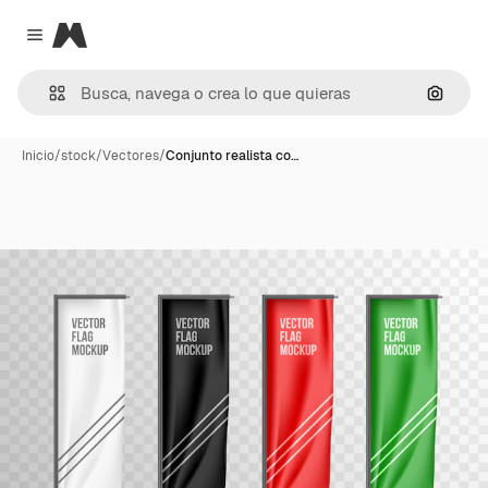
Magnific
Close menu
Buscar
Inicio
/
stock
/
Vectores
/
Conjunto realista co…