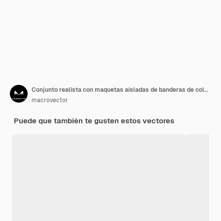
Conjunto realista con maquetas aisladas de banderas de color blanco negro rojo y verde en postes de metal ilustración vectorial
macrovector
Puede que también te gusten estos vectores