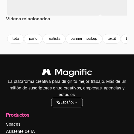
Vídeos relacionados
Premium
Premium
Premium
Premium
tela
paño
realista
banner mockup
textil
band
La plataforma creativa para dirigir tu mejor trabajo. Más de un
millón de suscriptores entre creativos, empresas, agencias y
estudios.
Español
Productos
Spaces
Asistente de IA