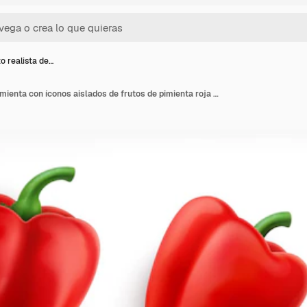
o realista de…
Conjunto realista de pimienta con íconos aislados de frutos de pimienta roja y amarilla con rodajas en forma de anillo ilustración vectorial