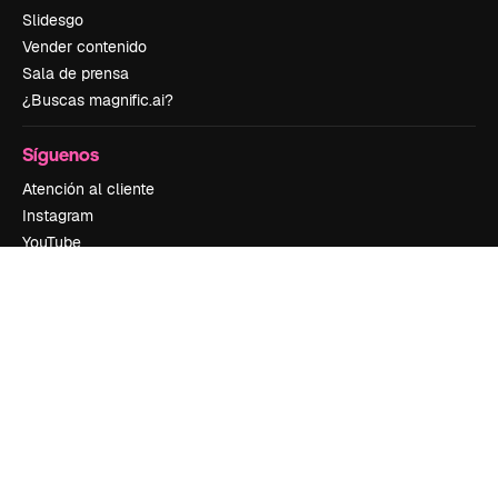
Slidesgo
Vender contenido
Sala de prensa
¿Buscas magnific.ai?
Síguenos
Atención al cliente
Instagram
YouTube
LinkedIn
TikTok
Discord
X
Reddit
Copyright © 2010-
2026
Freepik Company S.L.U.
Todos los derechos
reservados
.