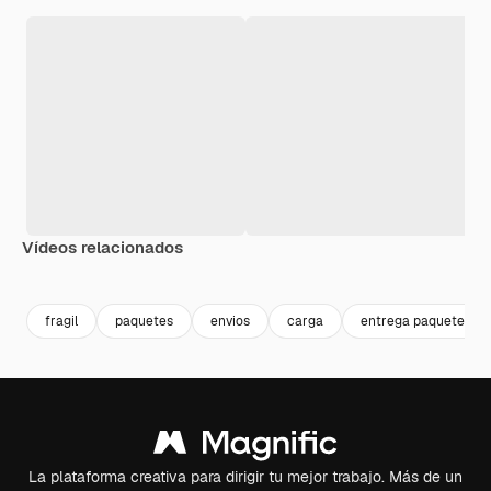
Vídeos relacionados
Premium
Premium
Premium
Premium
fragil
paquetes
envios
carga
entrega paquete
La plataforma creativa para dirigir tu mejor trabajo. Más de un