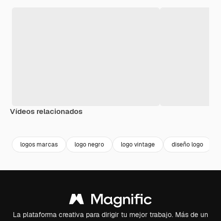
Vídeos relacionados
Premium
Premium
logos marcas
logo negro
logo vintage
diseño logo
La plataforma creativa para dirigir tu mejor trabajo. Más de un