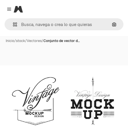
Magnific
Close menu
Buscar
Inicio
/
stock
/
Vectores
/
Conjunto de vector d…