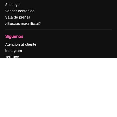
Slidesgo
Vender contenido
Sala de prensa
¿Buscas magnific.ai?
Síguenos
Atención al cliente
Instagram
YouTube
LinkedIn
TikTok
Discord
X
Reddit
Copyright © 2010-
2026
Freepik Company S.L.U.
Todos los derechos
reservados
.