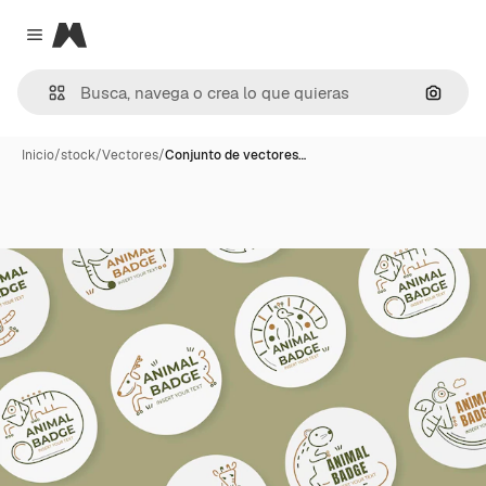
Magnific
Close menu
Buscar
Inicio
/
stock
/
Vectores
/
Conjunto de vectores…