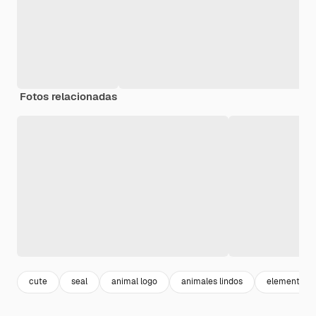
Fotos relacionadas
cute
seal
animal logo
animales lindos
element