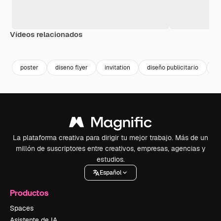
Vídeos relacionados
Premium
Premium
poster
diseno flyer
invitation
diseño publicitario
i
La plataforma creativa para dirigir tu mejor trabajo. Más de un
millón de suscriptores entre creativos, empresas, agencias y
estudios.
Español
Productos
Spaces
Asistente de IA