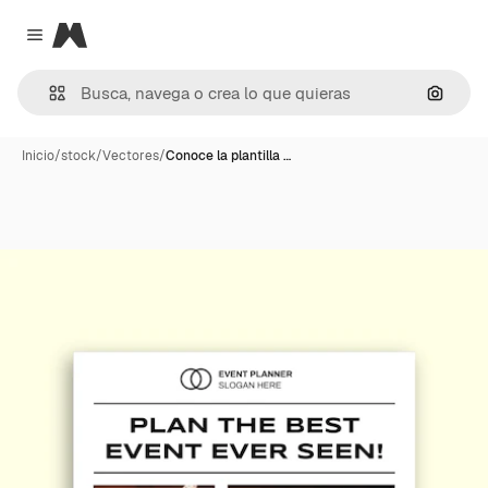
Magnific
Close menu
Buscar
Inicio
/
stock
/
Vectores
/
Conoce la plantilla …