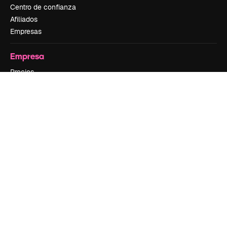
Centro de confianza
Afiliados
Empresas
Empresa
Precios
Sobre nosotros
Reviews
Empleo
Tendencias de búsqueda
Blog
Eventos
Slidesgo
Vender contenido
Sala de prensa
¿Buscas magnific.ai?
Síguenos