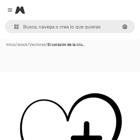
Magnific
Close menu
Buscar
Inicio
/
stock
/
Vectores
/
El corazón de la cru…