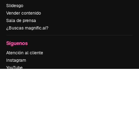
Slidesgo
Vender contenido
Sala de prensa
¿Buscas magnific.ai?
Síguenos
Atención al cliente
Instagram
YouTube
LinkedIn
TikTok
Discord
X
Reddit
Copyright © 2010-
2026
Freepik Company S.L.U.
Todos los derechos
reservados
.