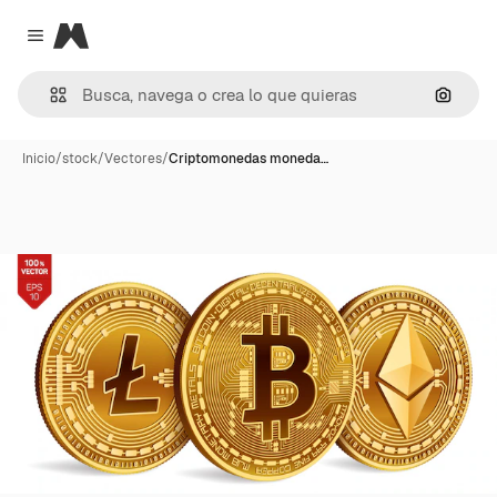
Magnific
Close menu
Buscar
Inicio
/
stock
/
Vectores
/
Criptomonedas moneda…