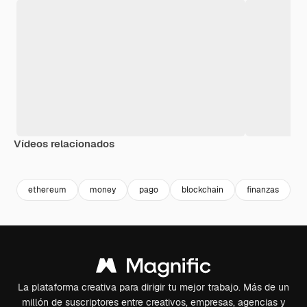
Vídeos relacionados
Premium
Premium
Premium
Premium
Generado p
ethereum
money
pago
blockchain
finanzas
f
La plataforma creativa para dirigir tu mejor trabajo. Más de un
millón de suscriptores entre creativos, empresas, agencias y