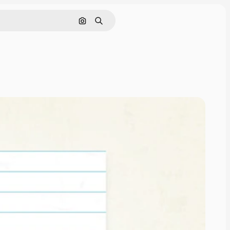
Buscar por imagen
Buscar