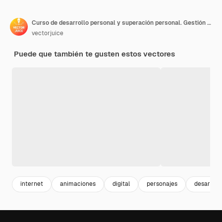
Curso de desarrollo personal y superación personal. Gestión de impresiones, estrategias de gestión de impresiones, concepto de desarrollo de relaciones sociales.
vectorjuice
Puede que también te gusten estos vectores
internet
animaciones
digital
personajes
desarroll