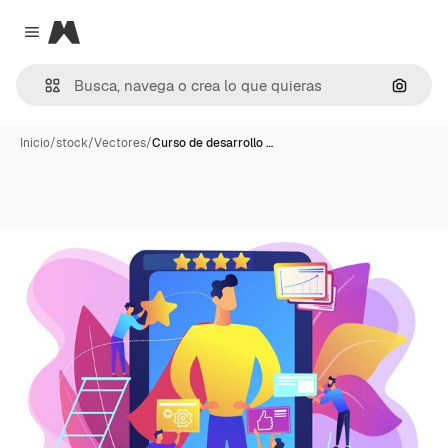
Magnific
Close menu
Buscar
Inicio
/
stock
/
Vectores
/
Curso de desarrollo …