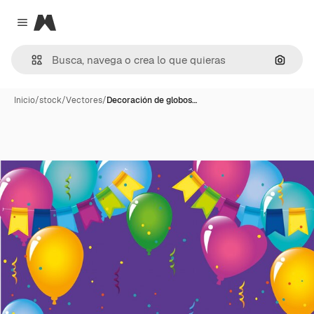
Magnific
Close menu
Buscar
Inicio
/
stock
/
Vectores
/
Decoración de globos…