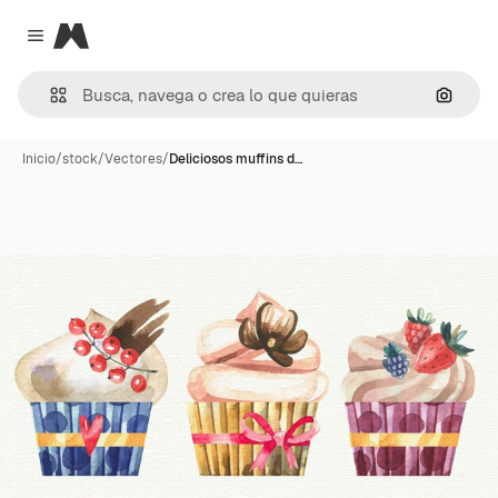
Magnific
Close menu
Buscar
Inicio
/
stock
/
Vectores
/
Deliciosos muffins d…