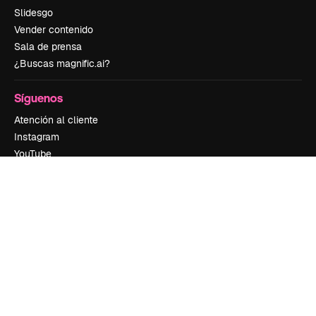
Slidesgo
Vender contenido
Sala de prensa
¿Buscas magnific.ai?
Síguenos
Atención al cliente
Instagram
YouTube
LinkedIn
TikTok
Discord
X
Reddit
Copyright © 2010-
2026
Freepik Company S.L.U.
Todos los derechos
reservados
.