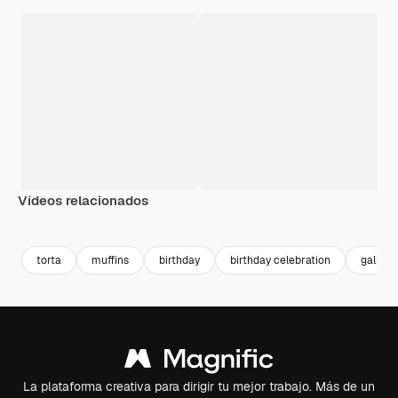
Vídeos relacionados
Premium
Premium
Premium
Premium
Generado p
torta
muffins
birthday
birthday celebration
galleta
La plataforma creativa para dirigir tu mejor trabajo. Más de un