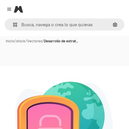
Magnific
Close menu
Buscar
Inicio
/
stock
/
Vectores
/
Desarrollo de estrat…