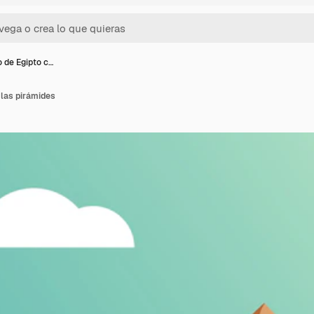
o de Egipto c…
 las pirámides