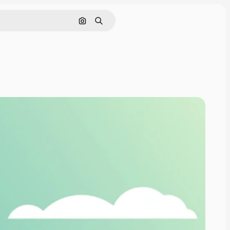
Buscar por imagen
Buscar