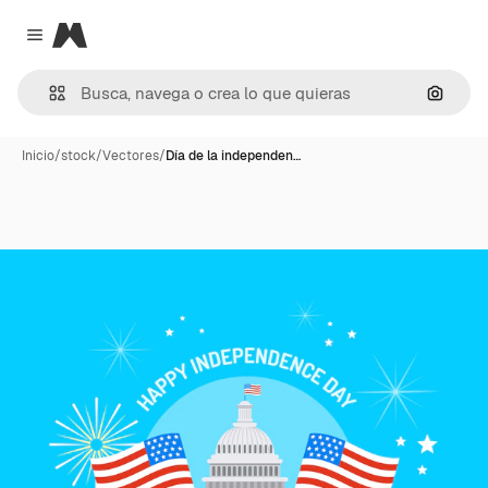
Magnific
Close menu
Buscar
Inicio
/
stock
/
Vectores
/
Día de la independen…