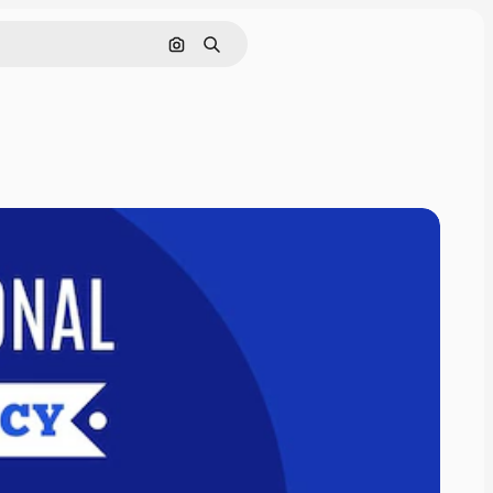
Buscar por imagen
Buscar