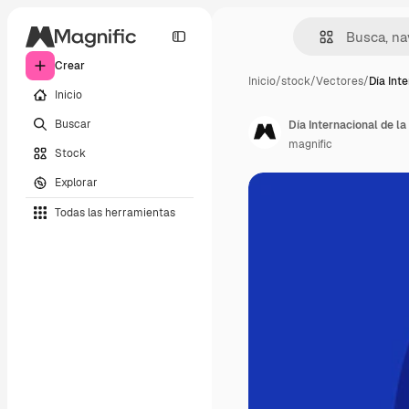
Crear
Inicio
/
stock
/
Vectores
/
Día Int
Inicio
Buscar
Día Internacional de l
magnific
Stock
Explorar
Todas las herramientas