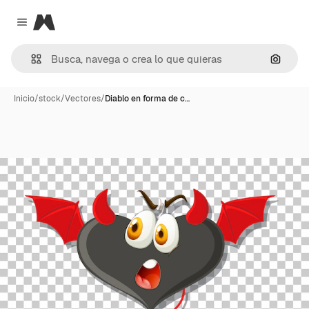
Magnific
Close menu
Buscar
Inicio
/
stock
/
Vectores
/
Diablo en forma de c…