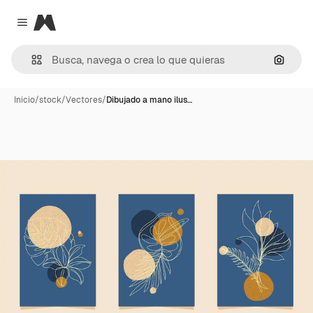
Magnific
Close menu
Buscar
Inicio
/
stock
/
Vectores
/
Dibujado a mano ilus…