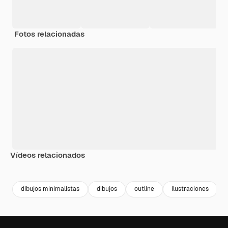
Fotos relacionadas
Vídeos relacionados
Premium
Premium
Generado por IA
Premium
Premium
Generado p
dibujos minimalistas
dibujos
outline
ilustraciones