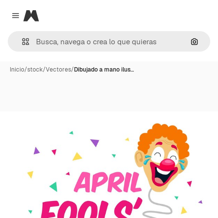
Magnific
Close menu
Buscar
Inicio
/
stock
/
Vectores
/
Dibujado a mano ilus…