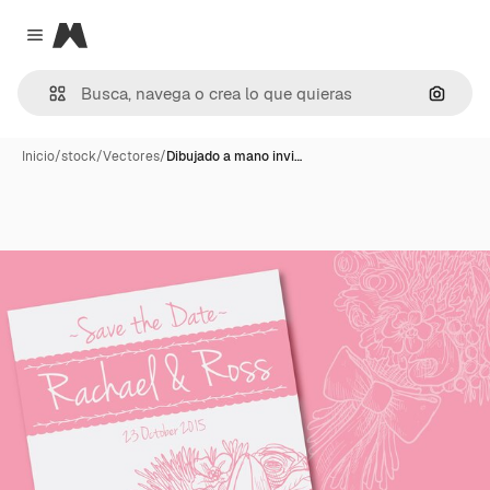
Magnific
Close menu
Buscar
Inicio
/
stock
/
Vectores
/
Dibujado a mano invi…