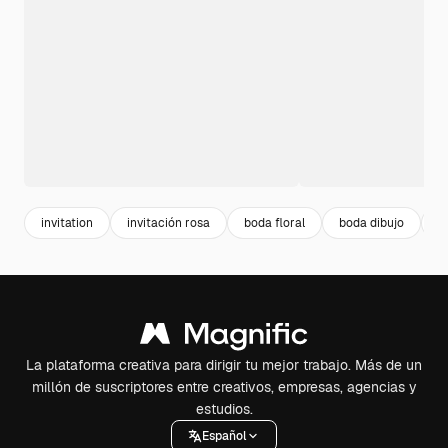
invitation
invitación rosa
boda floral
boda dibujo
f
La plataforma creativa para dirigir tu mejor trabajo. Más de un
millón de suscriptores entre creativos, empresas, agencias y
estudios.
Español