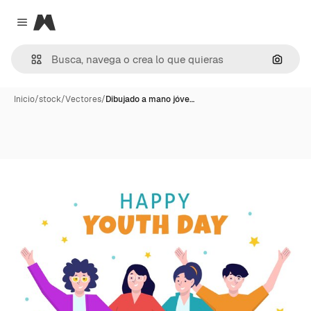
Magnific
Close menu
Buscar
Inicio
/
stock
/
Vectores
/
Dibujado a mano jóve…