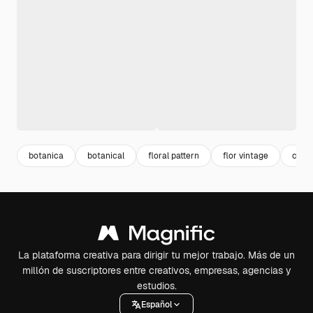
botanica
botanical
floral pattern
flor vintage
color
La plataforma creativa para dirigir tu mejor trabajo. Más de un
millón de suscriptores entre creativos, empresas, agencias y
estudios.
Español