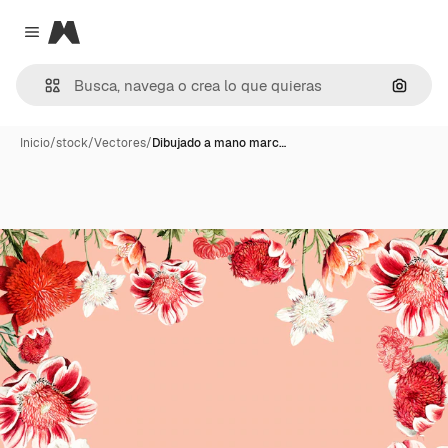
Magnific
Close menu
Buscar
Inicio
/
stock
/
Vectores
/
Dibujado a mano marc…