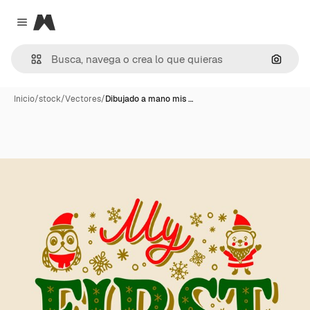
Magnific
Close menu
Buscar
Inicio
/
stock
/
Vectores
/
Dibujado a mano mis …