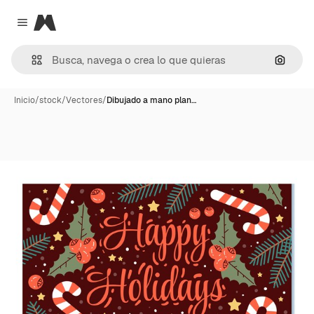
Magnific
Close menu
Buscar
Inicio
/
stock
/
Vectores
/
Dibujado a mano plan…