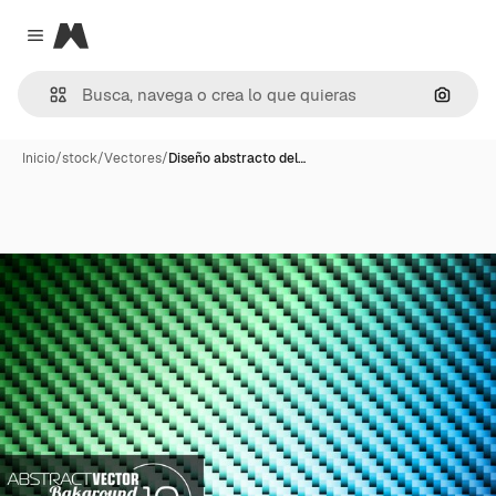
Magnific
Close menu
Buscar
Inicio
/
stock
/
Vectores
/
Diseño abstracto del…