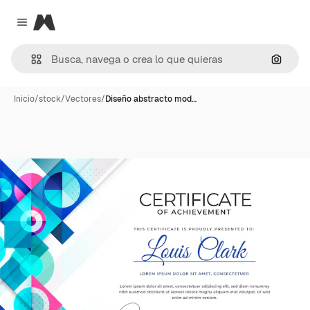
Magnific
Close menu
Buscar
Inicio
/
stock
/
Vectores
/
Diseño abstracto mod…