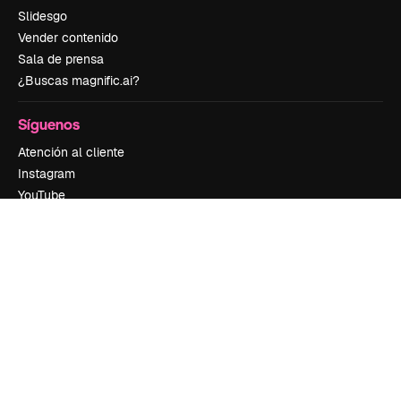
Slidesgo
Vender contenido
Sala de prensa
¿Buscas magnific.ai?
Síguenos
Atención al cliente
Instagram
YouTube
LinkedIn
TikTok
Discord
X
Reddit
Copyright © 2010-
2026
Freepik Company S.L.U.
Todos los derechos
reservados
.