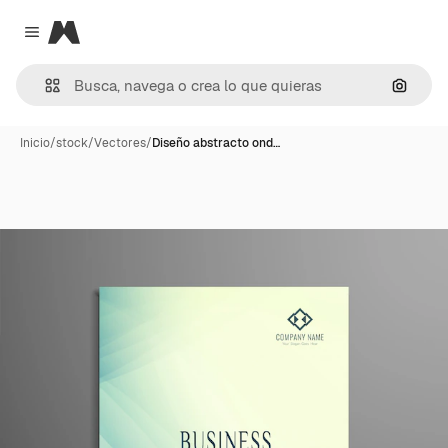
Magnific
Close menu
Buscar
Inicio
/
stock
/
Vectores
/
Diseño abstracto ond…