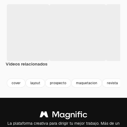
Vídeos relacionados
Premium
Premium
Premium
Premium
Generado p
cover
layout
prospecto
maquetacion
revista
La plataforma creativa para dirigir tu mejor trabajo. Más de un