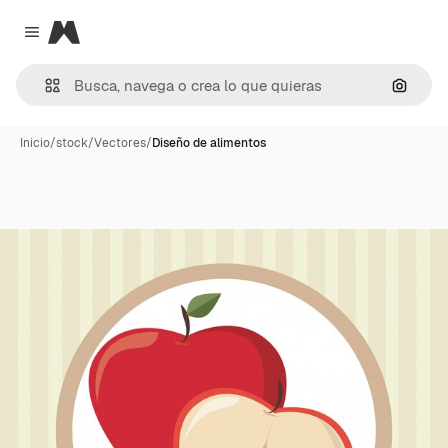
Magnific
Close menu
Buscar
Inicio
/
stock
/
Vectores
/
Diseño de alimentos