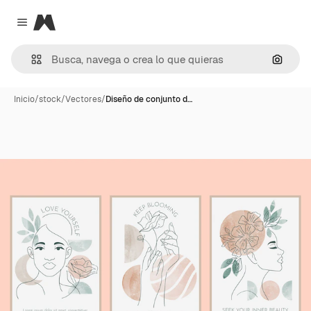
Magnific
Close menu
Buscar
Inicio
/
stock
/
Vectores
/
Diseño de conjunto d…