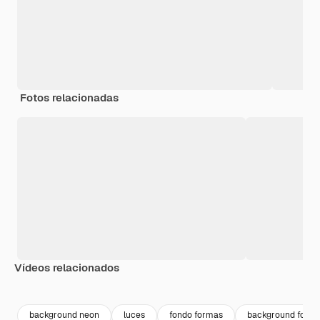
Fotos relacionadas
Vídeos relacionados
Premium
Premium
Premium
Premium
background neon
luces
fondo formas
background form