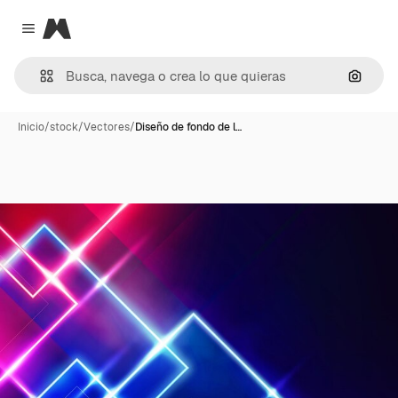
Magnific
Close menu
Buscar
Inicio
/
stock
/
Vectores
/
Diseño de fondo de l…