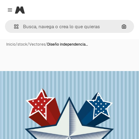
Magnific
Close menu
Buscar
Inicio
/
stock
/
Vectores
/
Diseño independencia…