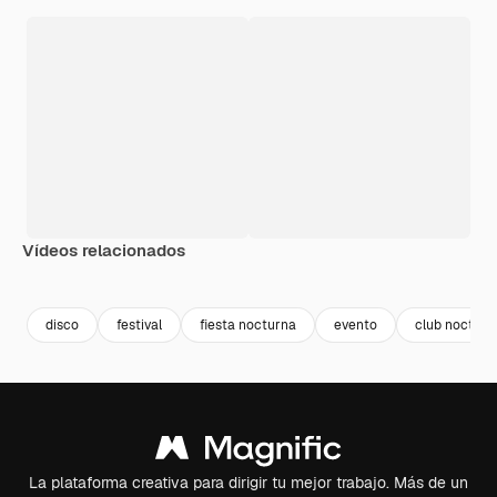
Vídeos relacionados
Premium
Premium
Generado por IA
Premium
Premium
disco
festival
fiesta nocturna
evento
club nocturn
La plataforma creativa para dirigir tu mejor trabajo. Más de un