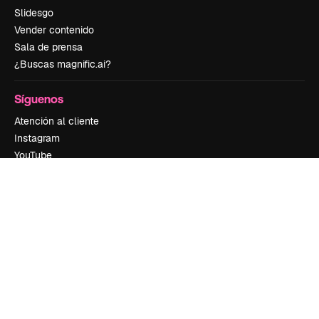
Slidesgo
Vender contenido
Sala de prensa
¿Buscas magnific.ai?
Síguenos
Atención al cliente
Instagram
YouTube
LinkedIn
TikTok
Discord
X
Reddit
Copyright © 2010-
2026
Freepik Company S.L.U.
Todos los derechos
reservados
.