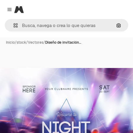
Magnific
Close menu
Buscar
Inicio
/
stock
/
Vectores
/
Diseño de invitación…