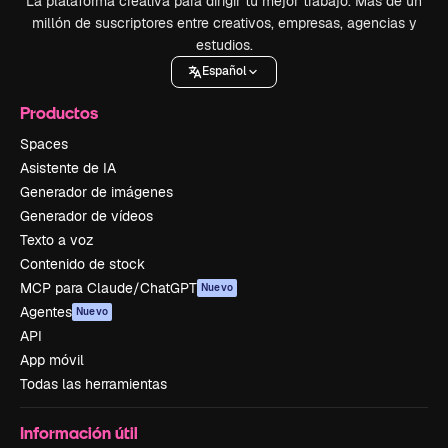
La plataforma creativa para dirigir tu mejor trabajo. Más de un
millón de suscriptores entre creativos, empresas, agencias y
estudios.
Español
Productos
Spaces
Asistente de IA
Generador de imágenes
Generador de vídeos
Texto a voz
Contenido de stock
MCP para Claude/ChatGPT
Nuevo
Agentes
Nuevo
API
App móvil
Todas las herramientas
Información útil