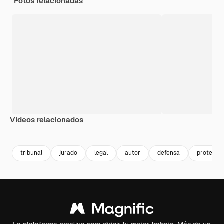
Fotos relacionadas
Vídeos relacionados
Premium
Premium
Generado por IA
Premium
Premium
tribunal
jurado
legal
autor
defensa
protecci