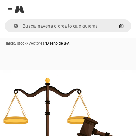
Magnific
Close menu
Buscar
Inicio
/
stock
/
Vectores
/
Diseño de ley.