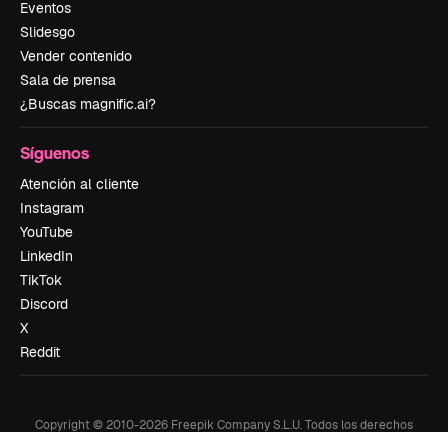
Eventos
Slidesgo
Vender contenido
Sala de prensa
¿Buscas magnific.ai?
Síguenos
Atención al cliente
Instagram
YouTube
LinkedIn
TikTok
Discord
X
Reddit
Copyright © 2010-
2026
Freepik Company S.L.U.
Todos los derechos
reservados
.