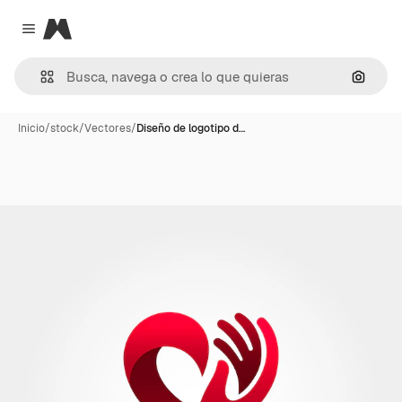
Magnific
Close menu
Buscar
Inicio
/
stock
/
Vectores
/
Diseño de logotipo d…