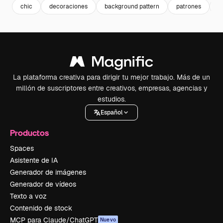
chic
decoraciones
background pattern
patrones
o
La plataforma creativa para dirigir tu mejor trabajo. Más de un
millón de suscriptores entre creativos, empresas, agencias y
estudios.
Español
Productos
Spaces
Asistente de IA
Generador de imágenes
Generador de vídeos
Texto a voz
Contenido de stock
MCP para Claude/ChatGPT
Nuevo