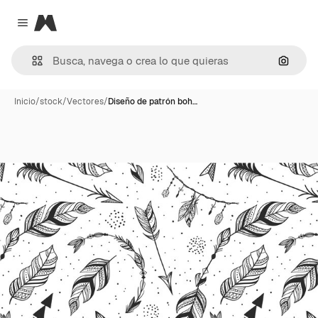
Magnific
Close menu
Buscar
Inicio
/
stock
/
Vectores
/
Diseño de patrón boh…