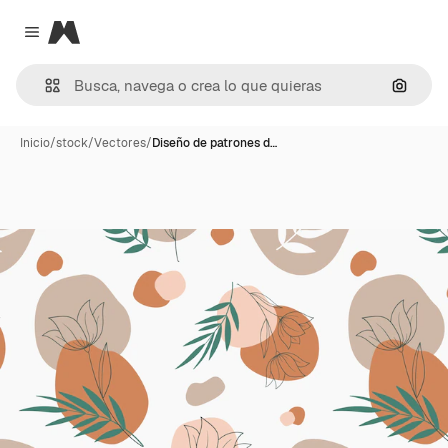
Magnific
Close menu
Buscar
Inicio
/
stock
/
Vectores
/
Diseño de patrones d…