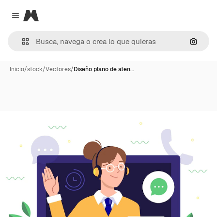
Magnific
Close menu
Buscar
Inicio
/
stock
/
Vectores
/
Diseño plano de aten…