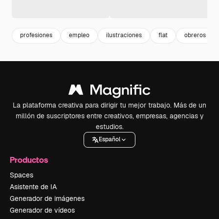
profesiones
empleo
ilustraciones
flat
obreros tra
La plataforma creativa para dirigir tu mejor trabajo. Más de un
millón de suscriptores entre creativos, empresas, agencias y
estudios.
Español
Productos
Spaces
Asistente de IA
Generador de imágenes
Generador de vídeos