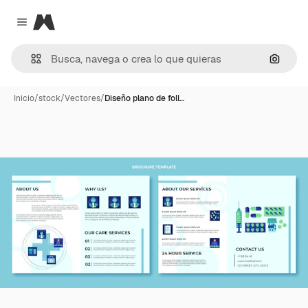
Magnific
Close menu
Buscar
Inicio
/
stock
/
Vectores
/
Diseño plano de foll…