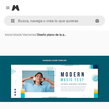
Magnific
Close menu
Buscar
Inicio
/
stock
/
Vectores
/
Diseño plano de la p…