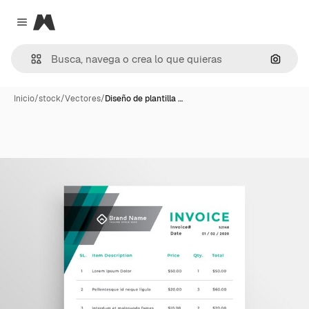
Magnific
Close menu
Buscar
Inicio
/
stock
/
Vectores
/
Diseño de plantilla …