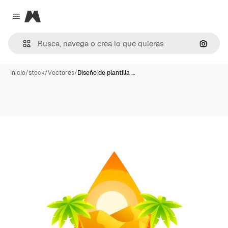
Magnific
Close menu
Buscar
Inicio
/
stock
/
Vectores
/
Diseño de plantilla …