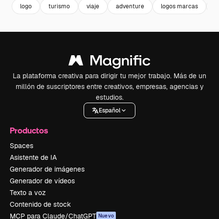
logo
turismo
viaje
adventure
logos marcas
h
La plataforma creativa para dirigir tu mejor trabajo. Más de un
millón de suscriptores entre creativos, empresas, agencias y
estudios.
Español
Productos
Spaces
Asistente de IA
Generador de imágenes
Generador de vídeos
Texto a voz
Contenido de stock
MCP para Claude/ChatGPT
Nuevo