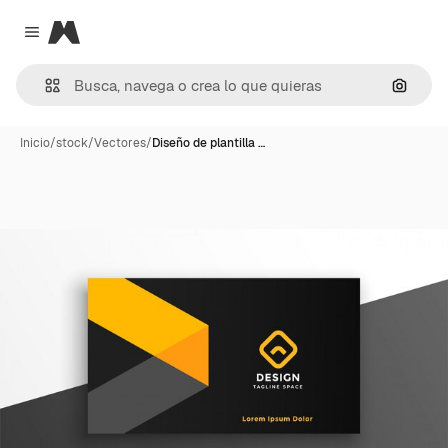
Magnific
Close menu
Buscar
Inicio
/
stock
/
Vectores
/
Diseño de plantilla …