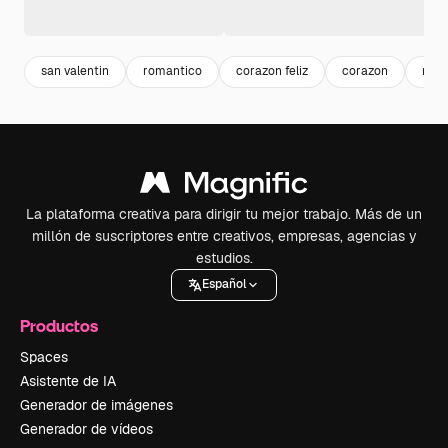
san valentin
romantico
corazon feliz
corazon
rega
La plataforma creativa para dirigir tu mejor trabajo. Más de un
millón de suscriptores entre creativos, empresas, agencias y
estudios.
Español
Productos
Spaces
Asistente de IA
Generador de imágenes
Generador de vídeos