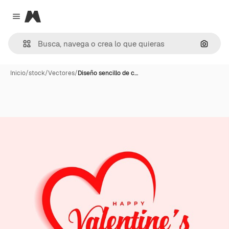
Magnific
Close menu
Buscar
Inicio
/
stock
/
Vectores
/
Diseño sencillo de c…