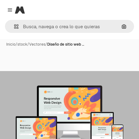
Magnific
Close menu
Buscar
Inicio
/
stock
/
Vectores
/
Diseño de sitio web …