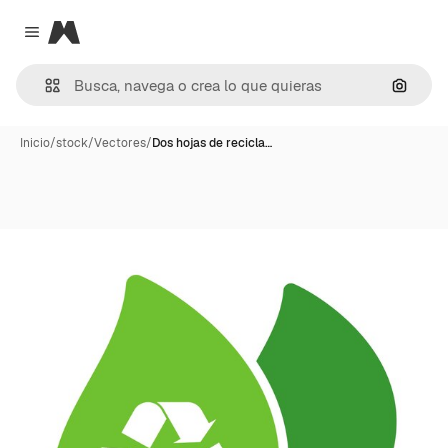
Magnific
Close menu
Buscar
Inicio
/
stock
/
Vectores
/
Dos hojas de recicla…