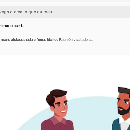
bres se dan l…
Dos hombres se dan la mano aislados sobre fondo blanco Reunión y saludo amigos empresarios acuerdo acuerdo ilustración de comunicación de cooperación de asociación