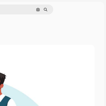
Buscar por imagen
Buscar