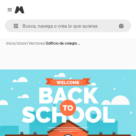
Magnific
Close menu
Buscar
Inicio
/
stock
/
Vectores
/
Edificio de colegio …