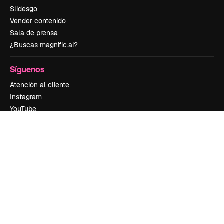
Slidesgo
Vender contenido
Sala de prensa
¿Buscas magnific.ai?
Síguenos
Atención al cliente
Instagram
YouTube
LinkedIn
TikTok
Discord
X
Reddit
Copyright © 2010-
2026
Freepik Company S.L.U.
Todos los derechos
reservados
.